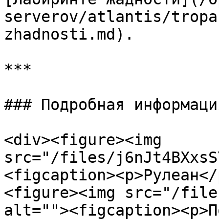
serverov/atlantis/tropa
zhadnosti.md).

***

### Подробная информаци
<div><figure><img 
src="/files/j6nJt4BXxsS
<figcaption><p>Рулеан</
<figure><img src="/file
alt=""><figcaption><p>П