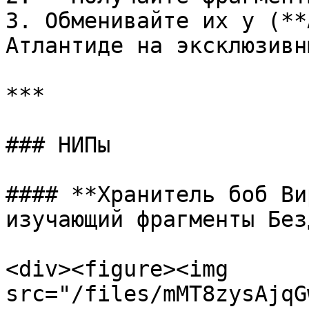
3. Обменивайте их у (**
Атлантиде на эксклюзивн
***

### НИПы

#### **Хранитель боб Ви
изучающий фрагменты Без
<div><figure><img 
src="/files/mMT8zysAjqG