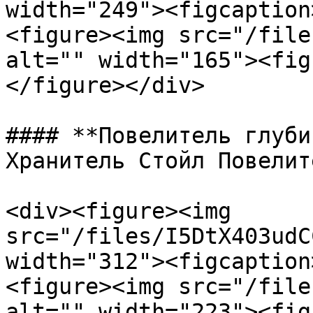
width="249"><figcaption
<figure><img src="/file
alt="" width="165"><fig
</figure></div>

#### **Повелитель глуби
Хранитель Стойл Повелит
<div><figure><img 
src="/files/I5DtX403udC
width="312"><figcaption
<figure><img src="/file
alt="" width="223"><fig