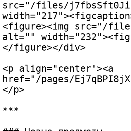
src="/files/j7fbsSft0Ji
width="217"><figcaption
<figure><img src="/file
alt="" width="232"><fig
</figure></div>

<p align="center"><a 
href="/pages/Ej7qBPI8jX
</p>

***
