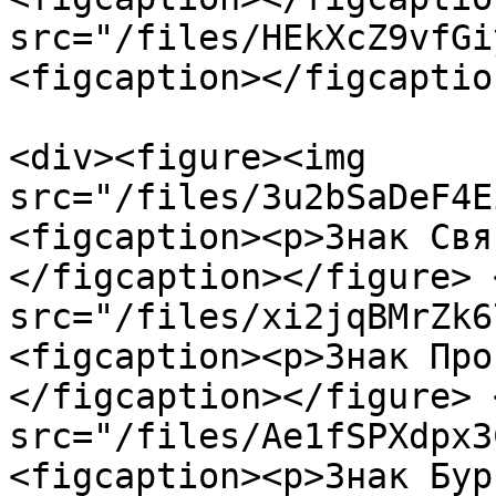
src="/files/HEkXcZ9vfGi
<figcaption></figcaptio
<div><figure><img 
src="/files/3u2bSaDeF4E
<figcaption><p>Знак Свя
</figcaption></figure> 
src="/files/xi2jqBMrZk6
<figcaption><p>Знак Про
</figcaption></figure> 
src="/files/Ae1fSPXdpx3
<figcaption><p>Знак Бур