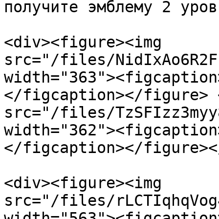
получите эмблему 2 уровн
<div><figure><img 
src="/files/NidIxAo6R2F
width="363"><figcaption
</figcaption></figure> 
src="/files/TzSFIzz3myy
width="362"><figcaption
</figcaption></figure><
<div><figure><img 
src="/files/rLCTIqhqVog
width="563"><figcaption