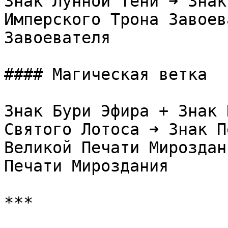
Знак Лунной Тени ➜ Знак
Имперского Трона Завоев
Завоевателя

#### Магическая ветка

Знак Бури Эфира + Знак 
Святого Лотоса ➜ Знак П
Великой Печати Мироздан
Печати Мироздания

***
