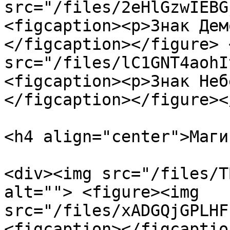
src="/files/2eHlGzwIEBG
<figcaption><p>Знак Дем
</figcaption></figure> 
src="/files/lC1GNT4aohI
<figcaption><p>Знак Неб
</figcaption></figure><
<h4 align="center">Маги
<div><img src="/files/T
alt=""> <figure><img 
src="/files/xADGQjGPLHF
<figcaption></figcaptio