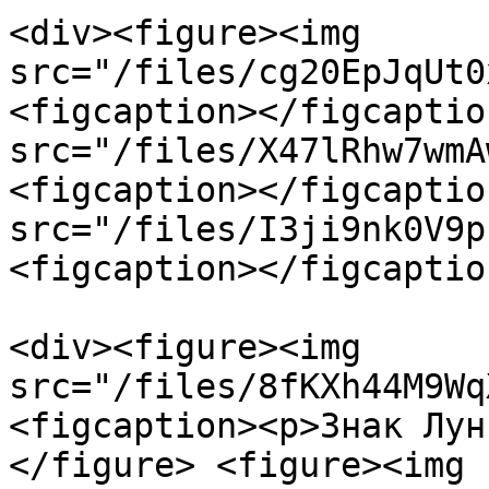
<div><figure><img 
src="/files/cg20EpJqUt0
<figcaption></figcaptio
src="/files/X47lRhw7wmA
<figcaption></figcaptio
src="/files/I3ji9nk0V9p
<figcaption></figcaptio
<div><figure><img 
src="/files/8fKXh44M9Wq
<figcaption><p>Знак Лун
</figure> <figure><img 