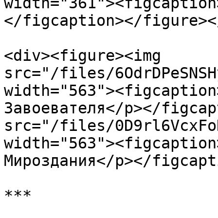
width="361"><figcaption
</figcaption></figure><
<div><figure><img 
src="/files/6OdrDPeSNSH
width="563"><figcaption
Завоевателя</p></figcap
src="/files/0D9rl6VcxFo
width="563"><figcaption
Мироздания</p></figcapt
***
