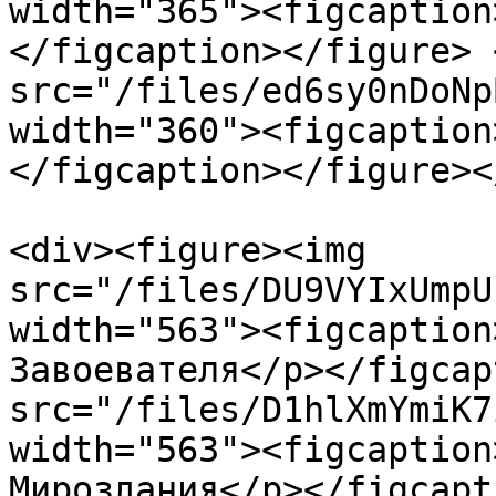
width="365"><figcaption
</figcaption></figure> 
src="/files/ed6sy0nDoNp
width="360"><figcaption
</figcaption></figure><
<div><figure><img 
src="/files/DU9VYIxUmpU
width="563"><figcaption
Завоевателя</p></figcap
src="/files/D1hlXmYmiK7
width="563"><figcaption
Мироздания</p></figcapt