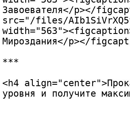
Завоевателя</p></figcap
src="/files/AIb1SiVrXQ5
width="563"><figcaption
Мироздания</p></figcapt
***

<h4 align="center">Прок