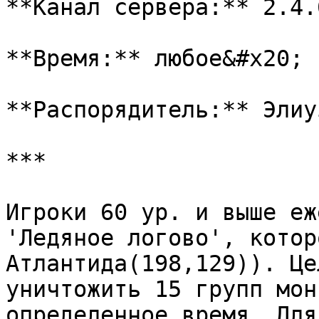
**Канал сервера:** 2.4.
**Время:** любое&#x20;

**Распорядитель:** Элиу
***

Игроки 60 ур. и выше еж
'Ледяное логово', котор
Атлантида(198,129)). Це
уничтожить 15 групп мон
определенное время. Для