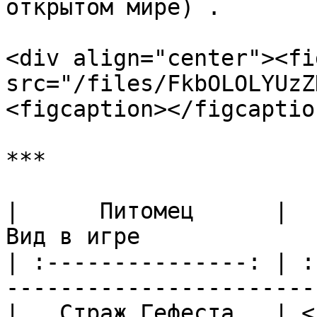
открытом мире) .

<div align="center"><fi
src="/files/FkbOLOLYUzZ
<figcaption></figcaptio
***

|      Питомец      |                              
Вид в игре             
| :---------------: | :
-----------------------
|   Страж Гефеста   | <i