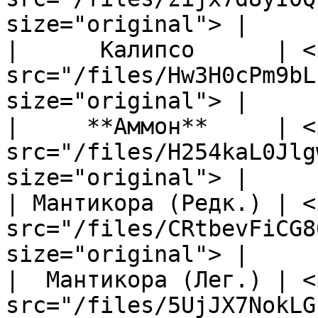
size="original"> |

|      Калипсо      | <i
src="/files/Hw3H0cPm9bL
size="original"> |

|     **Аммон**     | <i
src="/files/H254kaL0Jlg
size="original"> |

| Мантикора (Редк.) | <i
src="/files/CRtbevFiCG8
size="original"> |

|  Мантикора (Лег.) | <i
src="/files/5UjJX7NokLG