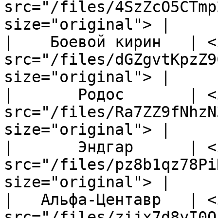
src="/files/4SzZcO5CTmp
size="original"> |

|    Боевой кирин   | <i
src="/files/dGZgvtKpzZ9
size="original"> |

|       Родос       | <i
src="/files/Ra7ZZ9fNhzN
size="original"> |

|       Эндгар      | <i
src="/files/pz8b1qz78Pi
size="original"> |

|   Альфа-Центавр   | <i
src="/files/zijx7d8yI0Q