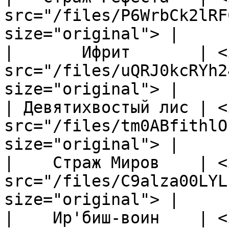
src="/files/P6WrbCk2lRF
size="original"> |

|       Ифрит       | <i
src="/files/uQRJ0kcRYh2
size="original"> |

| Девятихвостый лис | <i
src="/files/tm0ABfithlO
size="original"> |

|    Страж Миров    | <i
src="/files/C9alza00LYL
size="original"> |

|    Ир'биш-воин    | <i